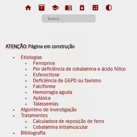
home
inventory_2
school
menu_book
medication
calculate
contrast
ATENÇÃO:
Página em construção
Etiologias
Ferropriva
Por deficiência de cobalamina e ácido fólico
Esferocitose
Deficiência de G6PD ou favismo
Falciforme
Hemorragia aguda
Aplásica
Talassemias
Algoritmo de investigação
Tratamentos
Calculadora de reposição de ferro
Cobalamina intramuscular
Bibliografia